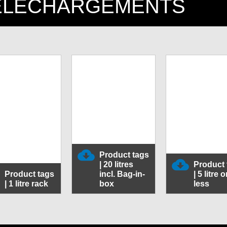
ÉLÉCHARGEMENTS
Product tags
| 20 litres
Product 
Product tags
incl. Bag-in-
| 5 litre o
| 1 litre rack
box
less