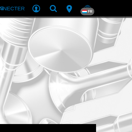
US
ONNECTER
FR