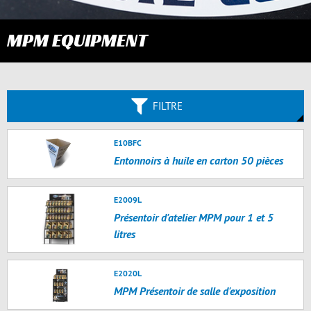
MPM EQUIPMENT
FILTRE
E10BFC
Entonnoirs à huile en carton 50 pièces
E2009L
Présentoir d'atelier MPM pour 1 et 5
litres
E2020L
MPM Présentoir de salle d'exposition