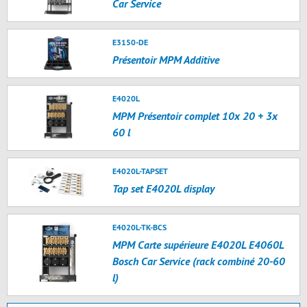
Car Service
E3150-DE
Présentoir MPM Additive
E4020L
MPM Présentoir complet 10x 20 + 3x
60 l
E4020L-TAPSET
Tap set E4020L display
E4020L-TK-BCS
MPM Carte supérieure E4020L E4060L
Bosch Car Service (rack combiné 20-60
l)