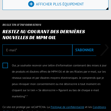
AFFICHER PLUS ÉQUIPEMENT
BULLETIN D’INFORMATION
RESTEZ AU COURANT DES DERNIÈRES
NOUVELLES DE MPM OIL
E-mail
S’ABONNER
Oui, je souhaite recevoir une lettre d’information contenant des mises à jour
de produits et d’autres offres de MPM Oil et de ses filiales par e-mail, sur les
réseaux sociaux et par d’autres moyens électroniques. Je comprends que je
peux révoquer mon consentement ou me désinscrire à tout moment en
cliquant sur le lien « Se désinscrire » figurant au bas de chaque e-mail
marketing*.*
Ce site est protégé par reCAPTCHA. La
Politique de confidentialité
et les
Conditions