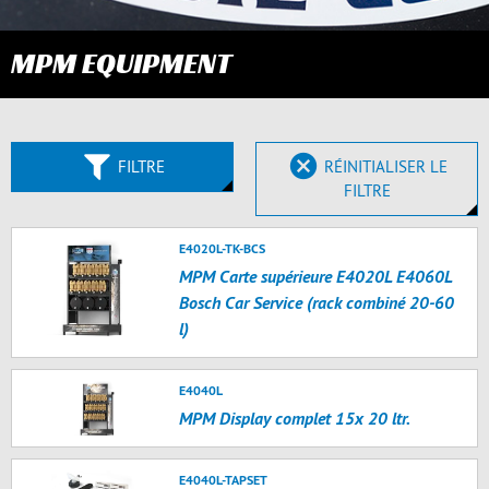
MPM EQUIPMENT
FILTRE
RÉINITIALISER LE
FILTRE
E4020L-TK-BCS
MPM Carte supérieure E4020L E4060L
Bosch Car Service (rack combiné 20-60
l)
E4040L
MPM Display complet 15x 20 ltr.
E4040L-TAPSET