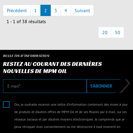
Précédent
1
2
3
4
Suivant
1 - 1 of
38
résultats
20
50
BULLETIN D’INFORMATION
RESTEZ AU COURANT DES DERNIÈRES
NOUVELLES DE MPM OIL
E-mail
S’ABONNER
Oui, je souhaite recevoir une lettre d’information contenant des mises à jour
de produits et d’autres offres de MPM Oil et de ses filiales par e-mail, sur les
réseaux sociaux et par d’autres moyens électroniques. Je comprends que je
peux révoquer mon consentement ou me désinscrire à tout moment en