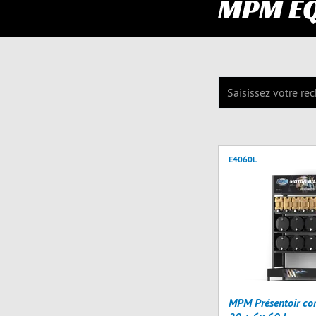
MPM E
E4060L
MPM Présentoir co