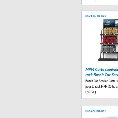
E3012L-TK-BCS
MPM Carte supérieu
rack Bosch Car Ser
Bosch Car Service Carte 
pour le rack MPM 20 litres 
E3012L).
E4020L-TK-BCS