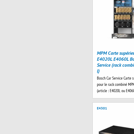
MPM Carte supérie
E4020L E4060L Bo
Service (rack comb
l)
Bosch Car Service Carte 
pour le rack combiné MPM
(article : E4020L ou E4060
E4301