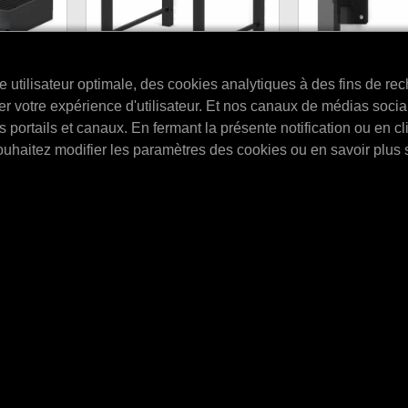
utilisateur optimale, des cookies analytiques à des fins de rec
ration V2
MPM Ensemble de supports
r votre expérience d'utilisateur. Et nos canaux de médias soci
MPM Ensemble d
supérieurs pour le plateau
portails et canaux. En fermant la présente notification ou en cl
muraux (2 pièce
pour fûts 20/60 l.
V2 256 l.
ouhaitez modifier les paramètres des cookies ou en savoir plus 
MPM Ensemble de sup
MPM Ensemble de supports supérieurs
iquement en
pièces).
pour le plateau pour fûts 20/60 l.
L et E436…
E4307
E4320L