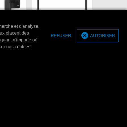
herche et d'analyse.
aux placent des
REFUSER
AUTORISER
e supports
iquant n'importe où
s).
Bracket Topcard de MPM
sur nos cookies,
ports muraux (2
Bracket Topcard de MPM
E4360L