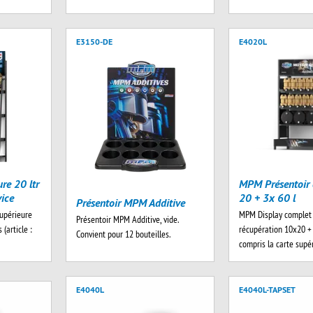
E3150-DE
E4020L
re 20 ltr
MPM Présentoir
vice
20 + 3x 60 l
Présentoir MPM Additive
supérieure
MPM Display complet
Présentoir MPM Additive, vide.
(article :
récupération 10x20 + 3
Convient pour 12 bouteilles.
compris la carte supé
E4040L
E4040L-TAPSET