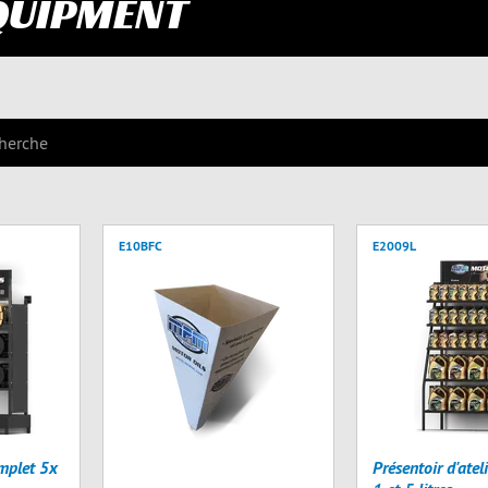
QUIPMENT
E10BFC
E2009L
mplet 5x
Présentoir d'ate