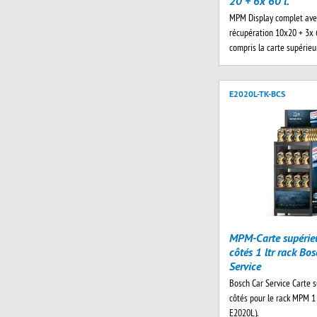
20 + 6x 60 l.
MPM Display complet ave
récupération 10x20 + 3x 60
compris la carte supérie
E2020L-TK-BCS
MPM-Carte supérie
côtés 1 ltr rack Bo
Service
Bosch Car Service Carte s
côtés pour le rack MPM 1 lt
E2020L).