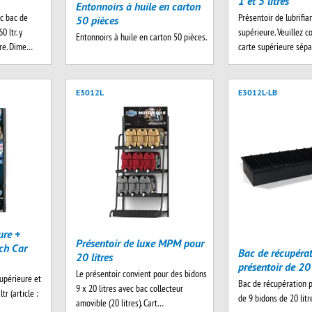
1 et 5 litres
Entonnoirs à huile en carton
c bac de
Présentoir de lubrifia
50 pièces
 ltr. y
supérieure. Veuillez 
Entonnoirs à huile en carton 50 pièces.
ure. Dime…
carte supérieure sé
E3012L
E3012L-LB
ure +
Présentoir de luxe MPM pour
sch Car
Bac de récupéra
20 litres
présentoir de 20 
Le présentoir convient pour des bidons
upérieure et
Bac de récupération p
9 x 20 litres avec bac collecteur
r (article :
de 9 bidons de 20 litr
amovible (20 litres). Cart…