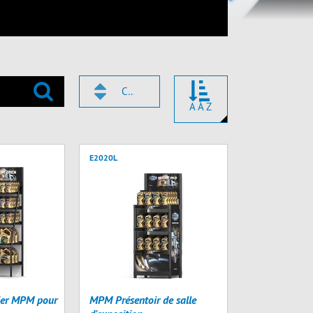
CODE
A À Z
E2020L
lier MPM pour
MPM Présentoir de salle