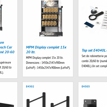
ure
sch Car
MPM Display complet 15x
iné 20-60
Tap set E4040L 
20 ltr.
Set de robinetterie po
MPM Display complet 15x 20 ltr.
supérieure
combi 20/60 ltr (numé
Dimensions : 1450x2547x900mm
 20/60 ltr
E4040L). Un set comp
(LxHxP) : 1450x2547x900mm (LxHxP).
L).
E4302
E4303