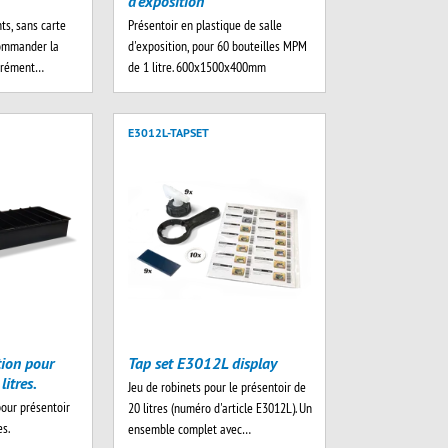
d'exposition
nts, sans carte
Présentoir en plastique de salle
commander la
d'exposition, pour 60 bouteilles MPM
parément…
de 1 litre. 600x1500x400mm
E3012L-TAPSET
Tap set E3012L display
tion pour
litres.
Jeu de robinets pour le présentoir de
our présentoir
20 litres (numéro d'article E3012L). Un
es.
ensemble complet avec…