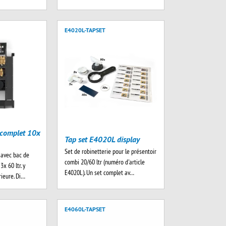
E4020L-TAPSET
 complet 10x
Tap set E4020L display
Set de robinetterie pour le présentoir
 avec bac de
combi 20/60 ltr (numéro d'article
x 60 ltr. y
E4020L). Un set complet av…
rieure. Di…
E4060L-TAPSET