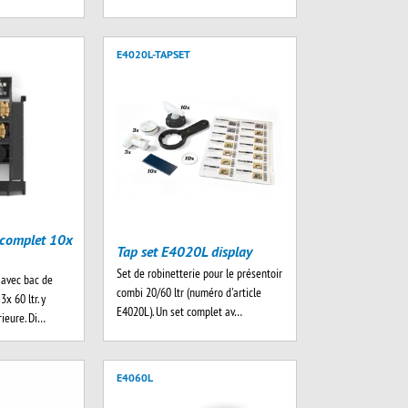
E4020L-TAPSET
 complet 10x
Tap set E4020L display
Set de robinetterie pour le présentoir
 avec bac de
combi 20/60 ltr (numéro d'article
x 60 ltr. y
E4020L). Un set complet av…
rieure. Di…
E4060L