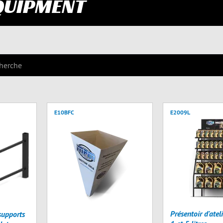
QUIPMENT
E10BFC
E2009L
Présentoir d'ate
upports