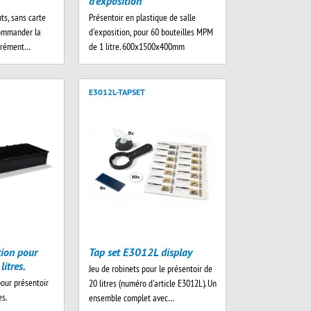
d'exposition
nts, sans carte
Présentoir en plastique de salle
commander la
d'exposition, pour 60 bouteilles MPM
parément…
de 1 litre. 600x1500x400mm
E3012L-TAPSET
Tap set E3012L display
tion pour
litres.
Jeu de robinets pour le présentoir de
our présentoir
20 litres (numéro d'article E3012L). Un
es.
ensemble complet avec…