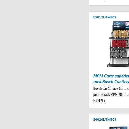
E3012L-TK-BCS
MPM Carte supérieu
rack Bosch Car Ser
Bosch Car Service Carte 
pour le rack MPM 20 litres 
E3012L).
E4020L-TK-BCS