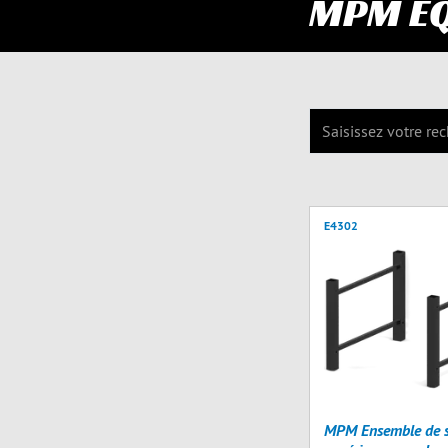
MPM E
E4302
MPM Ensemble de s