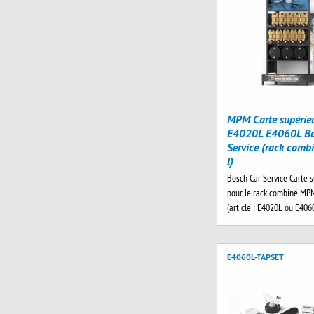
MPM Carte supérie
E4020L E4060L Bo
Service (rack comb
l)
Bosch Car Service Carte 
pour le rack combiné MPM
(article : E4020L ou E4060
E4060L-TAPSET