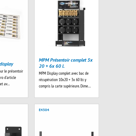
MPM Présentoir complet 5x
display
20 + 6x 60 l.
ur le présentoir
MPM Display complet avec bac de
ro d'article
récupération 10x20 + 3x 60 ltr. y
let av…
compris la carte supérieure. Dime…
E4304