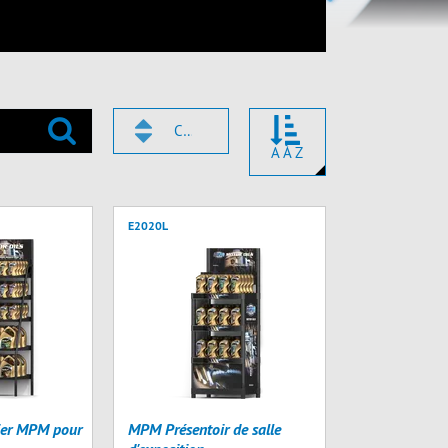
CODE
A À Z
E2020L
lier MPM pour
MPM Présentoir de salle