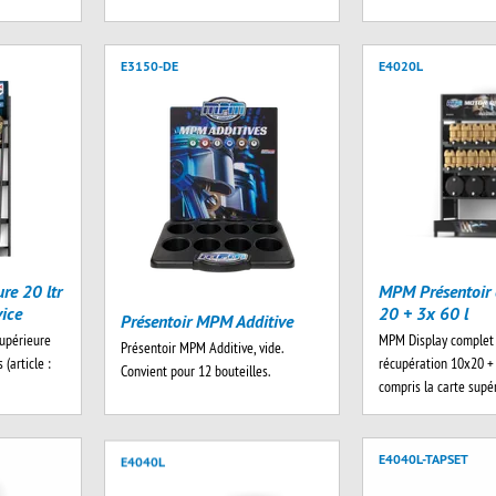
E3150-DE
E4020L
re 20 ltr
MPM Présentoir
vice
20 + 3x 60 l
Présentoir MPM Additive
supérieure
MPM Display complet
Présentoir MPM Additive, vide.
(article :
récupération 10x20 + 3
Convient pour 12 bouteilles.
compris la carte supé
E4040L
E4040L-TAPSET