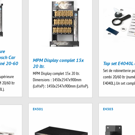
ure
sch Car
MPM Display complet 15x
iné 20-60
Tap set E4040L 
20 ltr.
Set de robinetterie po
MPM Display complet 15x 20 ltr.
supérieure
combi 20/60 ltr (numé
Dimensions : 1450x2547x900mm
 20/60 ltr
E4040L). Un set comp
(LxHxP) : 1450x2547x900mm (LxHxP).
L).
E4301
E4303