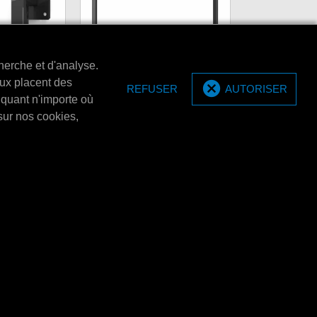
herche et d'analyse.
aux placent des
REFUSER
AUTORISER
e supports
iquant n'importe où
s).
Bracket Topcard de MPM
sur nos cookies,
ports muraux (2
Bracket Topcard de MPM
E4360L