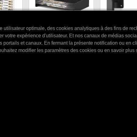
utilisateur optimale, des cookies analytiques à des fins de rec
MPM Bac de récupération V2
r votre expérience d'utilisateur. Et nos canaux de médias soci
play
MPM Ensemble d
256 l.
portails et canaux. En fermant la présente notification ou en cl
muraux (2 pièce
le présentoir
MPM Bac de récupération V2 256 l.
ouhaitez modifier les paramètres des cookies ou en savoir plus 
MPM Ensemble de sup
'article
(1450x900x300 mm.). Uniquement en
pièces).
av…
combinaison avec E4320L et E436…
E4307
E4320L