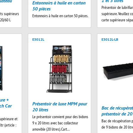
1 et 5 litres
plateau
Entonnoirs à huile en carton
Présentoir de lubrifia
50 pièces
s supérieurs
supérieure. Veuillez 
Entonnoirs à huile en carton 50 pièces.
20/60 l.
carte supérieure sé
E3012L
E3012L-LB
ure +
Présentoir de luxe MPM pour
sch Car
Bac de récupéra
20 litres
présentoir de 20 
Le présentoir convient pour des bidons
upérieure et
Bac de récupération p
9 x 20 litres avec bac collecteur
r (article :
de 9 bidons de 20 litr
amovible (20 litres). Cart…