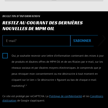
BULLETIN D’INFORMATION
RESTEZ AU COURANT DES DERNIÈRES
NOUVELLES DE MPM OIL
E-mail
S’ABONNER
Oui, je souhaite recevoir une lettre d’information contenant des mises à jour
de produits et d’autres offres de MPM Oil et de ses filiales par e-mail, sur les
réseaux sociaux et par d’autres moyens électroniques. Je comprends que je
peux révoquer mon consentement ou me désinscrire à tout moment en
cliquant sur le lien « Se désinscrire » figurant au bas de chaque e-mail
marketing*.*
Ce site est protégé par reCAPTCHA. La
Politique de confidentialité
et les
Conditions
d’utilisation
de Google s’appliquent.