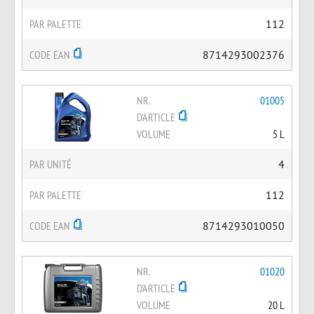
PAR PALETTE
112
CODE EAN
8714293002376
NR.
01005
D'ARTICLE
VOLUME
5 L
PAR UNITÉ
4
PAR PALETTE
112
CODE EAN
8714293010050
NR.
01020
D'ARTICLE
VOLUME
20 L