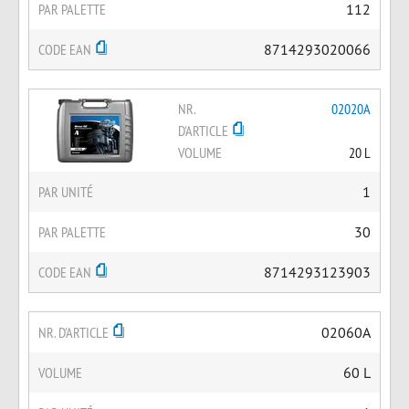
PAR PALETTE
112
CODE EAN
8714293020066
NR.
02020A
D'ARTICLE
VOLUME
20 L
PAR UNITÉ
1
PAR PALETTE
30
CODE EAN
8714293123903
NR. D'ARTICLE
02060A
VOLUME
60 L