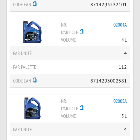
CODE EAN
8714293222101
NR.
02004A
D'ARTICLE
VOLUME
4 L
PAR UNITÉ
4
PAR PALETTE
112
CODE EAN
8714293002581
NR.
02005A
D'ARTICLE
VOLUME
5 L
PAR UNITÉ
4