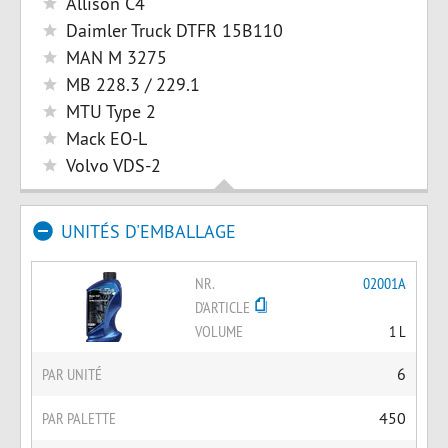
Allison C4
Daimler Truck DTFR 15B110
MAN M 3275
MB 228.3 / 229.1
MTU Type 2
Mack EO-L
Volvo VDS-2
UNITÉS D'EMBALLAGE
NR.
02001A
D'ARTICLE
VOLUME
1 L
PAR UNITÉ
6
PAR PALETTE
450