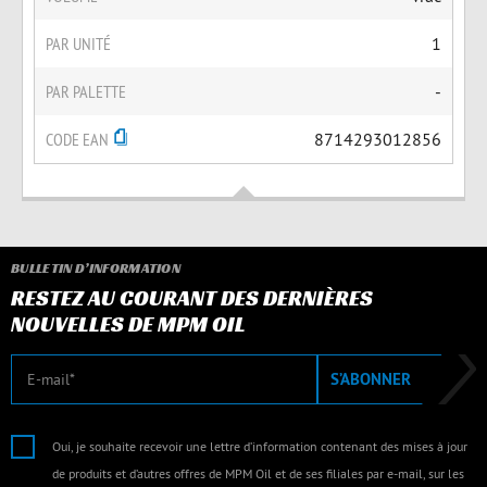
PAR UNITÉ
1
PAR PALETTE
-
CODE EAN
8714293012856
BULLETIN D’INFORMATION
RESTEZ AU COURANT DES DERNIÈRES
NOUVELLES DE MPM OIL
E-mail
S’ABONNER
Oui, je souhaite recevoir une lettre d’information contenant des mises à jour
de produits et d’autres offres de MPM Oil et de ses filiales par e-mail, sur les