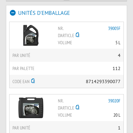
UNITÉS D'EMBALLAGE
NR.
39005F
D'ARTICLE
VOLUME
5 L
PAR UNITÉ
4
PAR PALETTE
112
CODE EAN
8714293390077
NR.
39020F
D'ARTICLE
VOLUME
20 L
PAR UNITÉ
1