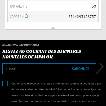
PAR PALETTE
30
CODE EAN
8714293126737
BULLETIN D’INFORMATION
RESTEZ AU COURANT DES DERNIÈRES
NOUVELLES DE MPM OIL
E-mail
S’ABONNER
Oui, je souhaite recevoir une lettre d’information contenant des mises à jour
de produits et d’autres offres de MPM Oil et de ses filiales par e-mail, sur les
réseaux sociaux et par d’autres moyens électroniques. Je comprends que je
peux révoquer mon consentement ou me désinscrire à tout moment en