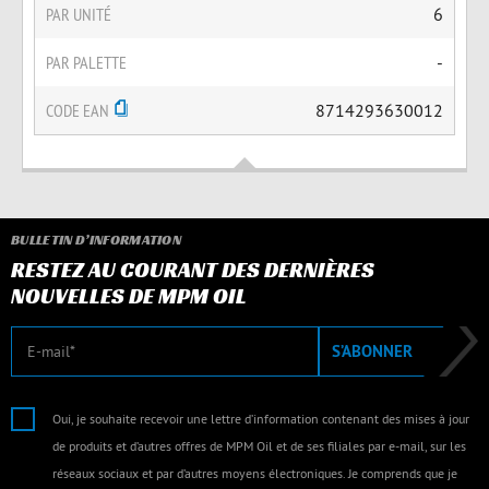
PAR UNITÉ
6
PAR PALETTE
-
CODE EAN
8714293630012
BULLETIN D’INFORMATION
RESTEZ AU COURANT DES DERNIÈRES
NOUVELLES DE MPM OIL
E-mail
S’ABONNER
Oui, je souhaite recevoir une lettre d’information contenant des mises à jour
de produits et d’autres offres de MPM Oil et de ses filiales par e-mail, sur les
réseaux sociaux et par d’autres moyens électroniques. Je comprends que je