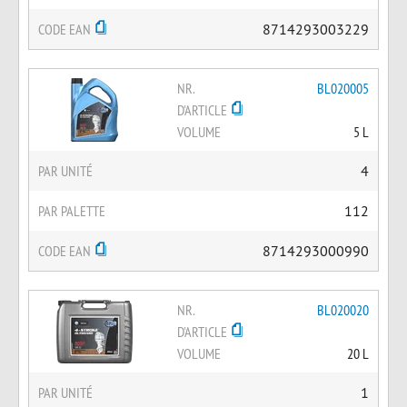
CODE EAN
8714293003229
NR.
BL020005
D'ARTICLE
VOLUME
5 L
PAR UNITÉ
4
PAR PALETTE
112
CODE EAN
8714293000990
NR.
BL020020
D'ARTICLE
VOLUME
20 L
PAR UNITÉ
1