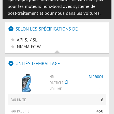
pour les moteurs hors-bord avec système de
post-traitement et pour nous dans les voitures.
SELON LES SPÉCIFICATIONS DE
API SJ / SL
NMMA FC-W
UNITÉS D'EMBALLAGE
NR.
BL020001
D'ARTICLE
VOLUME
1 L
PAR UNITÉ
6
PAR PALETTE
450