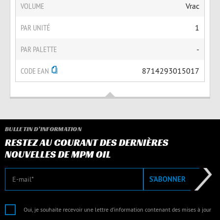
VOLUME
Vrac
PAR UNITÉ
1
PAR PALETTE
-
CODE EAN
8714293015017
BULLETIN D’INFORMATION
RESTEZ AU COURANT DES DERNIÈRES
NOUVELLES DE MPM OIL
E-mail
S’ABONNER
Oui, je souhaite recevoir une lettre d’information contenant des mises à jour