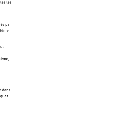
les les
sés par
stème
eut
tème,
e dans
isques