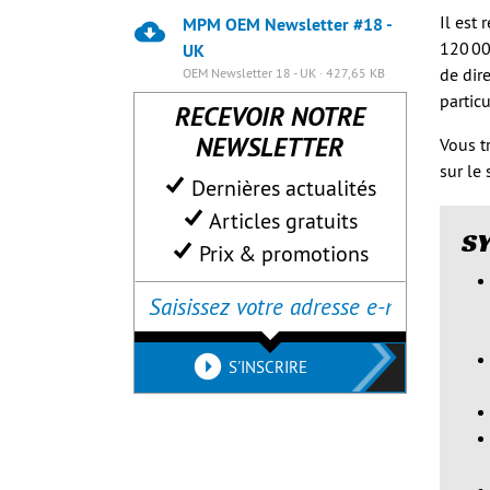
Il est
MPM OEM Newsletter #18 -
120 00
UK
de dir
OEM Newsletter 18 - UK · 427,65 KB
partic
RECEVOIR NOTRE
NEWSLETTER
Vous t
sur le
Dernières actualités
Articles gratuits
SY
Prix & promotions
S'INSCRIRE