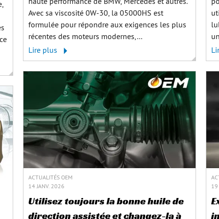
haute performance de BMW, Mercedes et autres.
po
e,
Avec sa viscosité 0W‑30, la 05000HS est
ut
formulée pour répondre aux exigences les plus
lu
es
récentes des moteurs modernes,...
un
ce
Lire plus
Li
ACTUALITÉS OEM
AC
14 JANV. 2026
19
Utilisez toujours la bonne huile de
E
direction assistée et changez-la à
i