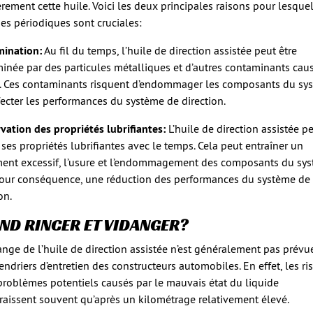
èrement cette huile. Voici les deux principales raisons pour lesquel
es périodiques sont cruciales:
ination:
Au fil du temps, l’huile de direction assistée peut être
inée par des particules métalliques et d’autres contaminants cau
e. Ces contaminants risquent d’endommager les composants du sy
ffecter les performances du système de direction.
vation des propriétés lubrifiantes:
L’huile de direction assistée p
 ses propriétés lubrifiantes avec le temps. Cela peut entraîner un
ment excessif, l’usure et l’endommagement des composants du sys
our conséquence, une réduction des performances du système de
on.
ND RINCER ET VIDANGER?
ange de l’huile de direction assistée n’est généralement pas prévu
lendriers d’entretien des constructeurs automobiles. En effet, les r
 problèmes potentiels causés par le mauvais état du liquide
raissent souvent qu’après un kilométrage relativement élevé.