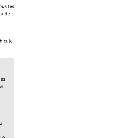
ous les
quide
éhicule
ses
et
la