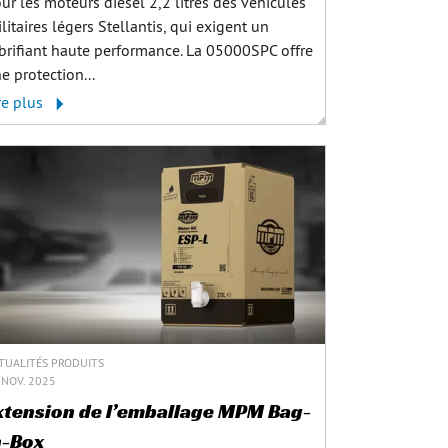
ur les moteurs diesel 2,2 litres des véhicules
ilitaires légers Stellantis, qui exigent un
brifiant haute performance. La 05000SPC offre
e protection...
re plus
TUALITÉS PRODUITS
 NOV. 2025
xtension de l’emballage MPM Bag-
n-Box