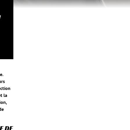
N
e.
urs
ection
t la
ion,
de
E DE