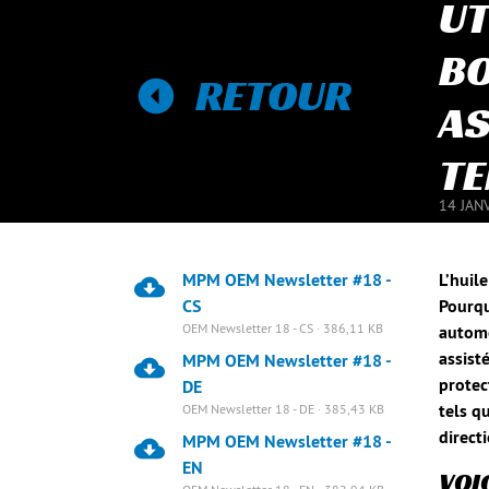
UT
BO
RETOUR
AS
T
14 JAN
MPM OEM Newsletter #18 -
L’huil
CS
Pourqu
OEM Newsletter 18 - CS · 386,11 KB
automo
assisté
MPM OEM Newsletter #18 -
protec
DE
tels q
OEM Newsletter 18 - DE · 385,43 KB
direct
MPM OEM Newsletter #18 -
EN
VOI