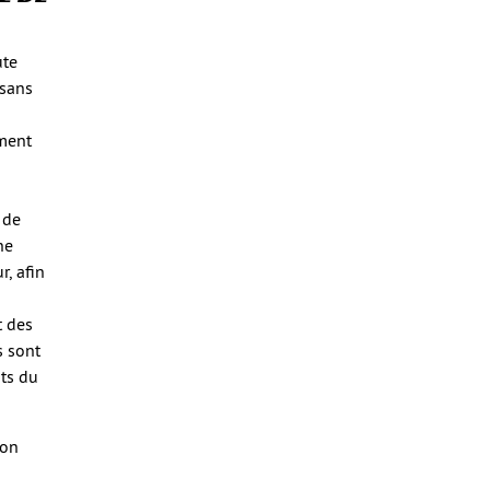
ute
 sans
ement
 de
ne
r, afin
t des
s sont
nts du
ion