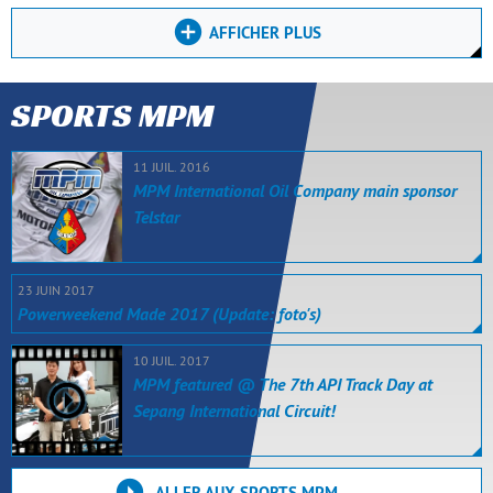
AFFICHER PLUS
SPORTS MPM
11 JUIL. 2016
MPM International Oil Company main sponsor
Telstar
23 JUIN 2017
Powerweekend Made 2017 (Update: foto's)
10 JUIL. 2017
MPM featured @ The 7th API Track Day at
Sepang International Circuit!
ALLER AUX SPORTS MPM