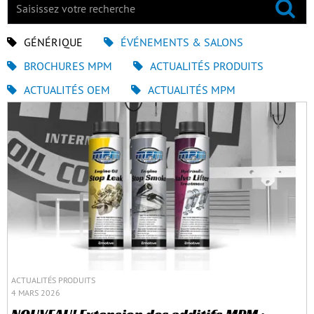
GÉNÉRIQUE
ÉVÉNEMENTS & SALONS
BROCHURES MPM
ACTUALITÉS PRODUITS
ACTUALITÉS OEM
ACTUALITÉS MPM
ACTUALITÉS PRODUITS
4 MARS 2026
NOUVEAU! Extension des additifs MPM :