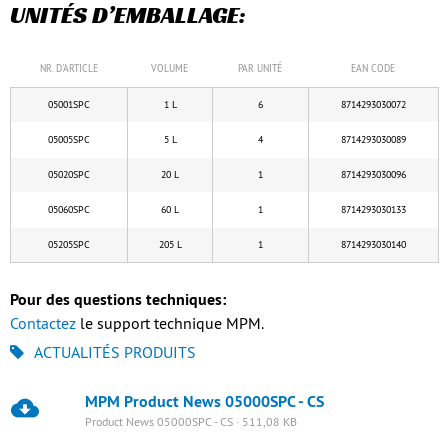
UNITÉS D’EMBALLAGE:
NR. D'ARTICLE
VOLUME
PAR UNITÉ
EAN CODE
05001SPC
1 L
6
8714293030072
05005SPC
5 L
4
8714293030089
05020SPC
20 L
1
8714293030096
05060SPC
60 L
1
8714293030133
05205SPC
205 L
1
8714293030140
Pour des questions techniques:
Contactez
le support technique MPM.
ACTUALITÉS PRODUITS
MPM Product News 05000SPC - CS
Product News 05000SPC - CS · 511,08 KB