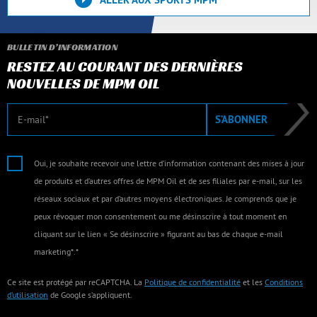
BULLETIN D’INFORMATION
RESTEZ AU COURANT DES DERNIÈRES
NOUVELLES DE MPM OIL
E-mail
S’ABONNER
Oui, je souhaite recevoir une lettre d’information contenant des mises à jour
de produits et d’autres offres de MPM Oil et de ses filiales par e-mail, sur les
réseaux sociaux et par d’autres moyens électroniques. Je comprends que je
peux révoquer mon consentement ou me désinscrire à tout moment en
cliquant sur le lien « Se désinscrire » figurant au bas de chaque e-mail
marketing*.*
Ce site est protégé par reCAPTCHA. La
Politique de confidentialité
et les
Conditions
d’utilisation
de Google s’appliquent.