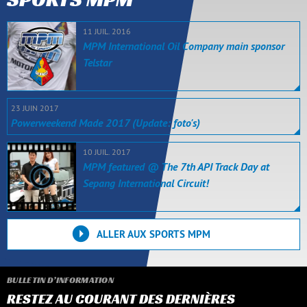
11 JUIL. 2016
MPM International Oil Company main sponsor
Telstar
23 JUIN 2017
Powerweekend Made 2017 (Update: foto's)
10 JUIL. 2017
MPM featured @ The 7th API Track Day at
Sepang International Circuit!
ALLER AUX SPORTS MPM
BULLETIN D’INFORMATION
RESTEZ AU COURANT DES DERNIÈRES